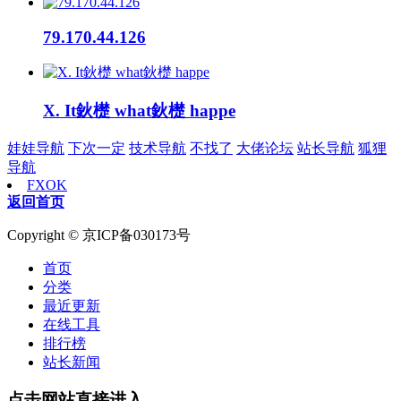
79.170.44.126
X. It鈥檚 what鈥檚 happe
娃娃导航
下次一定
技术导航
不找了
大佬论坛
站长导航
狐狸
导航
FXOK
返回首页
Copyright © 京ICP备030173号
首页
分类
最近更新
在线工具
排行榜
站长新闻
点击网站直接进入