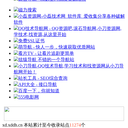
磁力搜索
小磊资源网-小磊技术网_软件库_爱收集分享各种破解
软件
QQ技术导航网 - QQ资源吧,滚石导航网,小刀资源网,
学技术,找资源,从这里开始
免费SSL证书
萌导航 - 快人一步，快速获取优质网站
看片TV - 让看片追剧更简单
炫猿导航 不错的一个导航站
小刀导航-QQ技术导航,学习技术和找资源网从小刀导
航网开始！
站长工具 - SEO综合查询
API大全 - 接口导航
百度一下，你就知道
555电影网
xd.xddh.cn 本站累计至今收录站点
11274
个