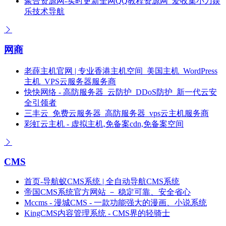
聚合资源网-实时更新全网QQ教程资源网_爱收集小刀娱
乐技术导航
网商
老薛主机官网 | 专业香港主机空间_美国主机_WordPress
主机_VPS云服务器服务商
快快网络 - 高防服务器_云防护_DDoS防护_新一代云安
全引领者
三丰云_免费云服务器_高防服务器_vps云主机服务商
彩虹云主机 - 虚拟主机,免备案cdn,免备案空间
CMS
首页-导航蚁CMS系统 | 全自动导航CMS系统
帝国CMS系统官方网站 － 稳定可靠、安全省心
Mccms - 漫城CMS - 一款功能强大的漫画、小说系统
KingCMS内容管理系统 - CMS界的轻骑士