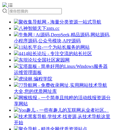
聚收集导航网 - 海量分类资源一站式导航
八神智能天下zntx.cc
牛角网 | Ai源码,DeepSeek,精品源码,网站源码,
小程序源码,公众号模块,APP源码
11站长平台-一个为站长服务的网站
4414站长论坛 - 专注交流的站长社区
东坝论坛全国社区家园网
宝塔面板 - 简单好用的Linux/Windows服务器
运维管理面板
虎绿林 编程学院
77导航网 - 免费收录网址,实用网站技术导航
大全,您的优质网址库
网猴线报 - 一个简单且纯粹的活动线报资源分
享网站
Yoo趣儿 - 一些有趣儿的互联网从业者社区。
技术黑客导航,学技术,找资源,从技术导航这里
开始
聚合导航 - 精选全网优质资源站点