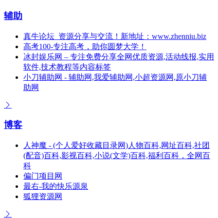
辅助
真牛论坛_资源分享与交流！新地址：www.zhenniu.biz
高考100-专注高考，助你圆梦大学！
冰封娱乐网 – 专注免费分享全网优质资源,活动线报,实用
软件,技术教程等内容标签
小刀辅助网 - 辅助网,我爱辅助网,小超资源网,原小刀辅
助网
博客
人神魔 - (个人爱好收藏目录网)人物百科,网址百科,社团
(配音)百科,影视百科,小说(文学)百科,福利百科，全网百
科
偏门项目网
最右-我的快乐源泉
狐狸资源网