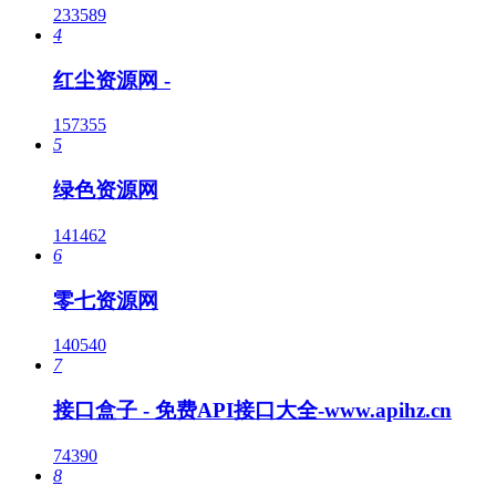
233589
4
红尘资源网 -
157355
5
绿色资源网
141462
6
零七资源网
140540
7
接口盒子 - 免费API接口大全-www.apihz.cn
74390
8