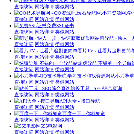
直接访问
网站详情
类似网站
直接访问
网站详情
类似网站
免费SSL证书
直接访问
网站详情
类似网站
萌导航 - 快人
直接访问
网站详情
类似网站
看片TV - 让看片追剧更简
直接访问
网站详情
类似网站
炫猿导航 不错的一个导航
直接访问
网站详情
类似网站
直接访问
网站详情
类似网站
站长工具 - SEO综合查询
直接访问
网站详情
类似网站
API大全 - 接口导航
直接访问
网站详情
类似网站
百度一下，你就知道
直接访问
网站详情
类似网站
555电影网
直接访问
网站详情
类似网站