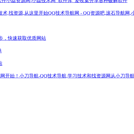
小磊资源网-小磊技术网_软件库_爱收集分享各种破解软件
QQ技术导航网 - QQ资源吧,滚石导航网
一步，快速获取优质网站
单
站
小刀导航-QQ技术导航,学习技术和找资源网从小刀导