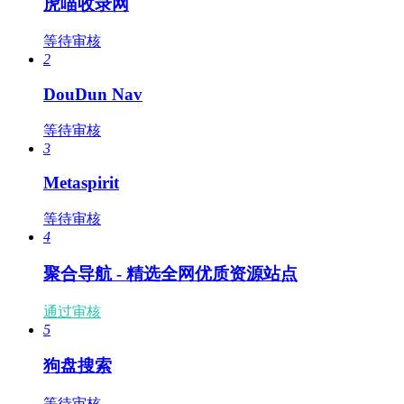
虎喵收录网
等待审核
2
DouDun Nav
等待审核
3
Metaspirit
等待审核
4
聚合导航 - 精选全网优质资源站点
通过审核
5
狗盘搜索
等待审核