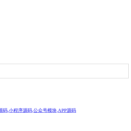
,网站源码,小程序源码,公众号模块,APP源码