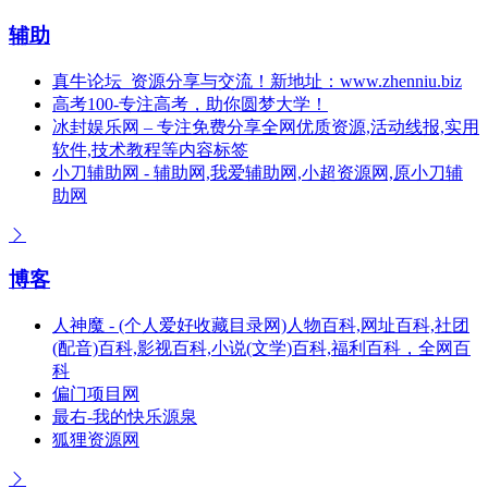
辅助
真牛论坛_资源分享与交流！新地址：www.zhenniu.biz
高考100-专注高考，助你圆梦大学！
冰封娱乐网 – 专注免费分享全网优质资源,活动线报,实用
软件,技术教程等内容标签
小刀辅助网 - 辅助网,我爱辅助网,小超资源网,原小刀辅
助网
博客
人神魔 - (个人爱好收藏目录网)人物百科,网址百科,社团
(配音)百科,影视百科,小说(文学)百科,福利百科，全网百
科
偏门项目网
最右-我的快乐源泉
狐狸资源网