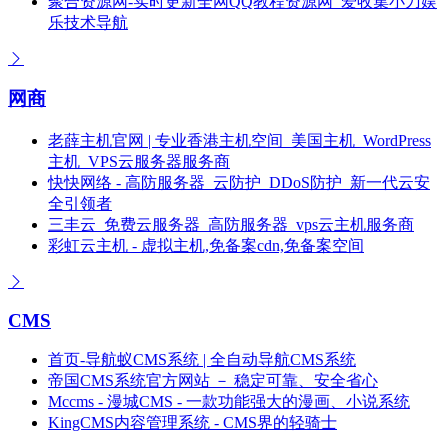
聚合资源网-实时更新全网QQ教程资源网_爱收集小刀娱
乐技术导航
网商
老薛主机官网 | 专业香港主机空间_美国主机_WordPress
主机_VPS云服务器服务商
快快网络 - 高防服务器_云防护_DDoS防护_新一代云安
全引领者
三丰云_免费云服务器_高防服务器_vps云主机服务商
彩虹云主机 - 虚拟主机,免备案cdn,免备案空间
CMS
首页-导航蚁CMS系统 | 全自动导航CMS系统
帝国CMS系统官方网站 － 稳定可靠、安全省心
Mccms - 漫城CMS - 一款功能强大的漫画、小说系统
KingCMS内容管理系统 - CMS界的轻骑士