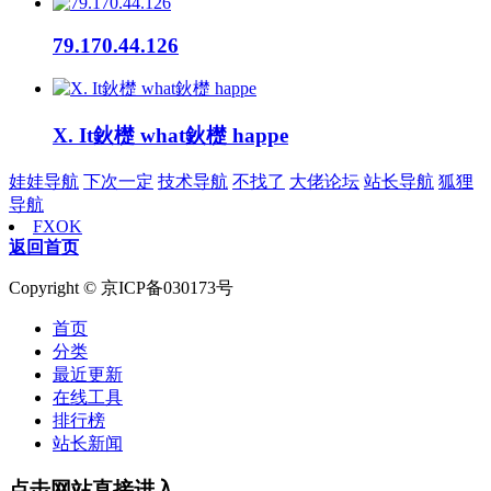
79.170.44.126
X. It鈥檚 what鈥檚 happe
娃娃导航
下次一定
技术导航
不找了
大佬论坛
站长导航
狐狸
导航
FXOK
返回首页
Copyright © 京ICP备030173号
首页
分类
最近更新
在线工具
排行榜
站长新闻
点击网站直接进入