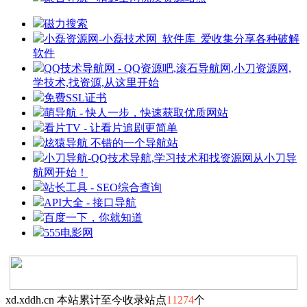
磁力搜索
小磊资源网-小磊技术网_软件库_爱收集分享各种破解
软件
QQ技术导航网 - QQ资源吧,滚石导航网,小刀资源网,
学技术,找资源,从这里开始
免费SSL证书
萌导航 - 快人一步，快速获取优质网站
看片TV - 让看片追剧更简单
炫猿导航 不错的一个导航站
小刀导航-QQ技术导航,学习技术和找资源网从小刀导
航网开始！
站长工具 - SEO综合查询
API大全 - 接口导航
百度一下，你就知道
555电影网
xd.xddh.cn 本站累计至今收录站点
11274
个