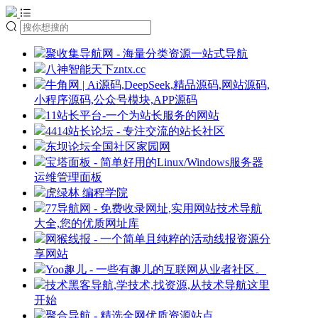
聚收集导航网 - 海量分类资源一站式导航
八神智能天下zntx.cc
牛角网 | Ai源码,DeepSeek,精品源码,网站源码,
小程序源码,公众号模块,APP源码
11站长平台-一个为站长服务的网站
4414站长论坛 - 专注交流的站长社区
东坝论坛全国社区家园网
宝塔面板 - 简单好用的Linux/Windows服务器
运维管理面板
虎绿林 编程学院
77导航网 - 免费收录网址,实用网站技术导航
大全,您的优质网址库
网猴线报 - 一个简单且纯粹的活动线报资源分
享网站
Yoo趣儿 - 一些有趣儿的互联网从业者社区。
技术黑客导航,学技术,找资源,从技术导航这里
开始
聚合导航 - 精选全网优质资源站点