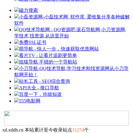
磁力搜索
小磊资源网-小磊技术网_软件库_爱收集分享各种破解
软件
QQ技术导航网 - QQ资源吧,滚石导航网,小刀资源网,
学技术,找资源,从这里开始
免费SSL证书
萌导航 - 快人一步，快速获取优质网站
看片TV - 让看片追剧更简单
炫猿导航 不错的一个导航站
小刀导航-QQ技术导航,学习技术和找资源网从小刀导
航网开始！
站长工具 - SEO综合查询
API大全 - 接口导航
百度一下，你就知道
555电影网
xd.xddh.cn 本站累计至今收录站点
11274
个