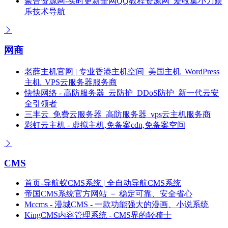
聚合资源网-实时更新全网QQ教程资源网_爱收集小刀娱
乐技术导航
网商
老薛主机官网 | 专业香港主机空间_美国主机_WordPress
主机_VPS云服务器服务商
快快网络 - 高防服务器_云防护_DDoS防护_新一代云安
全引领者
三丰云_免费云服务器_高防服务器_vps云主机服务商
彩虹云主机 - 虚拟主机,免备案cdn,免备案空间
CMS
首页-导航蚁CMS系统 | 全自动导航CMS系统
帝国CMS系统官方网站 － 稳定可靠、安全省心
Mccms - 漫城CMS - 一款功能强大的漫画、小说系统
KingCMS内容管理系统 - CMS界的轻骑士