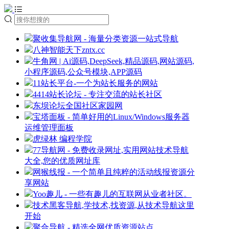
聚收集导航网 - 海量分类资源一站式导航
八神智能天下zntx.cc
牛角网 | Ai源码,DeepSeek,精品源码,网站源码,
小程序源码,公众号模块,APP源码
11站长平台-一个为站长服务的网站
4414站长论坛 - 专注交流的站长社区
东坝论坛全国社区家园网
宝塔面板 - 简单好用的Linux/Windows服务器
运维管理面板
虎绿林 编程学院
77导航网 - 免费收录网址,实用网站技术导航
大全,您的优质网址库
网猴线报 - 一个简单且纯粹的活动线报资源分
享网站
Yoo趣儿 - 一些有趣儿的互联网从业者社区。
技术黑客导航,学技术,找资源,从技术导航这里
开始
聚合导航 - 精选全网优质资源站点