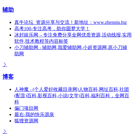
辅助
真牛论坛_资源分享与交流！新地址：www.zhenniu.biz
高考100-专注高考，助你圆梦大学！
冰封娱乐网 – 专注免费分享全网优质资源,活动线报,实用
软件,技术教程等内容标签
小刀辅助网 - 辅助网,我爱辅助网,小超资源网,原小刀辅
助网
博客
人神魔 - (个人爱好收藏目录网)人物百科,网址百科,社团
(配音)百科,影视百科,小说(文学)百科,福利百科，全网百
科
偏门项目网
最右-我的快乐源泉
狐狸资源网