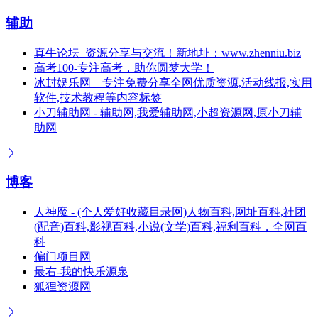
辅助
真牛论坛_资源分享与交流！新地址：www.zhenniu.biz
高考100-专注高考，助你圆梦大学！
冰封娱乐网 – 专注免费分享全网优质资源,活动线报,实用
软件,技术教程等内容标签
小刀辅助网 - 辅助网,我爱辅助网,小超资源网,原小刀辅
助网
博客
人神魔 - (个人爱好收藏目录网)人物百科,网址百科,社团
(配音)百科,影视百科,小说(文学)百科,福利百科，全网百
科
偏门项目网
最右-我的快乐源泉
狐狸资源网