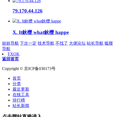
79.170.44.126
X. It鈥檚 what鈥檚 happe
娃娃导航
下次一定
技术导航
不找了
大佬论坛
站长导航
狐狸
导航
FXOK
返回首页
Copyright © 京ICP备030173号
首页
分类
最近更新
在线工具
排行榜
站长新闻
点击网站直接进入