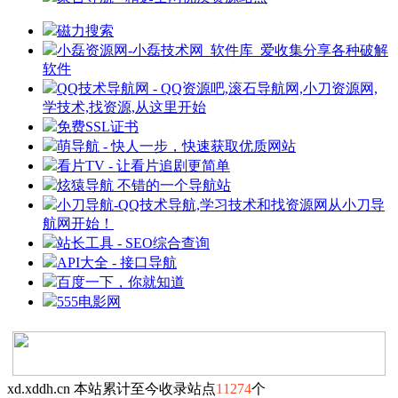
磁力搜索
小磊资源网-小磊技术网_软件库_爱收集分享各种破解
软件
QQ技术导航网 - QQ资源吧,滚石导航网,小刀资源网,
学技术,找资源,从这里开始
免费SSL证书
萌导航 - 快人一步，快速获取优质网站
看片TV - 让看片追剧更简单
炫猿导航 不错的一个导航站
小刀导航-QQ技术导航,学习技术和找资源网从小刀导
航网开始！
站长工具 - SEO综合查询
API大全 - 接口导航
百度一下，你就知道
555电影网
xd.xddh.cn 本站累计至今收录站点
11274
个