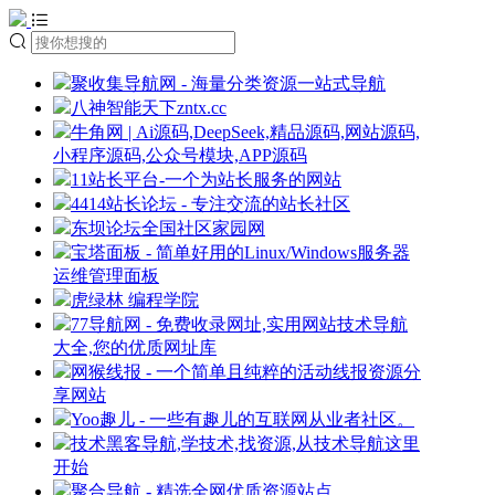
聚收集导航网 - 海量分类资源一站式导航
八神智能天下zntx.cc
牛角网 | Ai源码,DeepSeek,精品源码,网站源码,
小程序源码,公众号模块,APP源码
11站长平台-一个为站长服务的网站
4414站长论坛 - 专注交流的站长社区
东坝论坛全国社区家园网
宝塔面板 - 简单好用的Linux/Windows服务器
运维管理面板
虎绿林 编程学院
77导航网 - 免费收录网址,实用网站技术导航
大全,您的优质网址库
网猴线报 - 一个简单且纯粹的活动线报资源分
享网站
Yoo趣儿 - 一些有趣儿的互联网从业者社区。
技术黑客导航,学技术,找资源,从技术导航这里
开始
聚合导航 - 精选全网优质资源站点