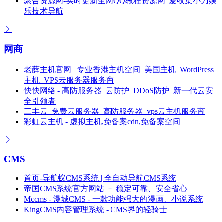
聚合资源网-实时更新全网QQ教程资源网_爱收集小刀娱
乐技术导航
网商
老薛主机官网 | 专业香港主机空间_美国主机_WordPress
主机_VPS云服务器服务商
快快网络 - 高防服务器_云防护_DDoS防护_新一代云安
全引领者
三丰云_免费云服务器_高防服务器_vps云主机服务商
彩虹云主机 - 虚拟主机,免备案cdn,免备案空间
CMS
首页-导航蚁CMS系统 | 全自动导航CMS系统
帝国CMS系统官方网站 － 稳定可靠、安全省心
Mccms - 漫城CMS - 一款功能强大的漫画、小说系统
KingCMS内容管理系统 - CMS界的轻骑士