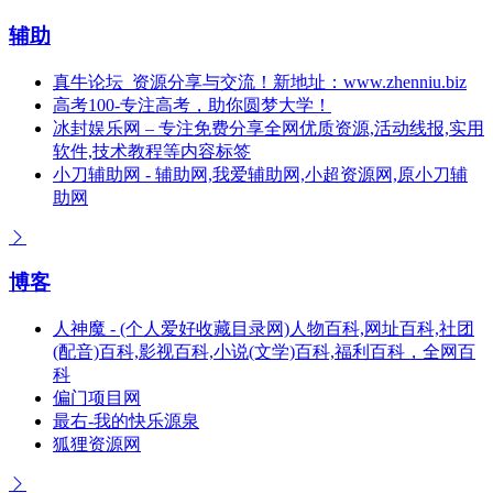
辅助
真牛论坛_资源分享与交流！新地址：www.zhenniu.biz
高考100-专注高考，助你圆梦大学！
冰封娱乐网 – 专注免费分享全网优质资源,活动线报,实用
软件,技术教程等内容标签
小刀辅助网 - 辅助网,我爱辅助网,小超资源网,原小刀辅
助网
博客
人神魔 - (个人爱好收藏目录网)人物百科,网址百科,社团
(配音)百科,影视百科,小说(文学)百科,福利百科，全网百
科
偏门项目网
最右-我的快乐源泉
狐狸资源网