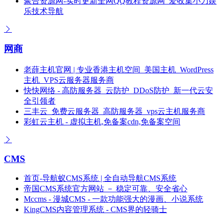
聚合资源网-实时更新全网QQ教程资源网_爱收集小刀娱
乐技术导航
网商
老薛主机官网 | 专业香港主机空间_美国主机_WordPress
主机_VPS云服务器服务商
快快网络 - 高防服务器_云防护_DDoS防护_新一代云安
全引领者
三丰云_免费云服务器_高防服务器_vps云主机服务商
彩虹云主机 - 虚拟主机,免备案cdn,免备案空间
CMS
首页-导航蚁CMS系统 | 全自动导航CMS系统
帝国CMS系统官方网站 － 稳定可靠、安全省心
Mccms - 漫城CMS - 一款功能强大的漫画、小说系统
KingCMS内容管理系统 - CMS界的轻骑士