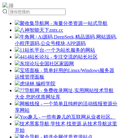
聚收集导航网 - 海量分类资源一站式导航
八神智能天下zntx.cc
牛角网 | Ai源码,DeepSeek,精品源码,网站源码,
小程序源码,公众号模块,APP源码
11站长平台-一个为站长服务的网站
4414站长论坛 - 专注交流的站长社区
东坝论坛全国社区家园网
宝塔面板 - 简单好用的Linux/Windows服务器
运维管理面板
虎绿林 编程学院
77导航网 - 免费收录网址,实用网站技术导航
大全,您的优质网址库
网猴线报 - 一个简单且纯粹的活动线报资源分
享网站
Yoo趣儿 - 一些有趣儿的互联网从业者社区。
技术黑客导航,学技术,找资源,从技术导航这里
开始
聚合导航 - 精选全网优质资源站点