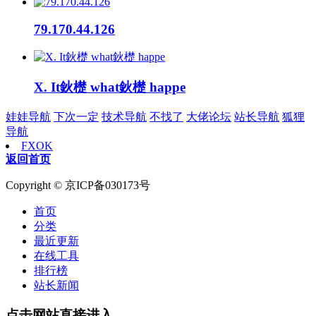
79.170.44.126
X. It鈥檚 what鈥檚 happe
娃娃导航
下次一定
技术导航
不找了
大佬论坛
站长导航
狐狸
导航
FXOK
返回首页
Copyright © 京ICP备030173号
首页
分类
最近更新
在线工具
排行榜
站长新闻
点击网站直接进入