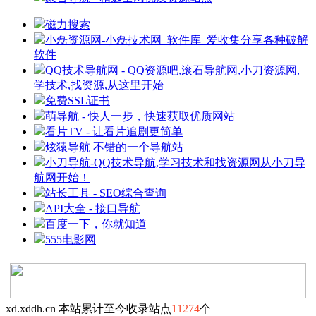
磁力搜索
小磊资源网-小磊技术网_软件库_爱收集分享各种破解
软件
QQ技术导航网 - QQ资源吧,滚石导航网,小刀资源网,
学技术,找资源,从这里开始
免费SSL证书
萌导航 - 快人一步，快速获取优质网站
看片TV - 让看片追剧更简单
炫猿导航 不错的一个导航站
小刀导航-QQ技术导航,学习技术和找资源网从小刀导
航网开始！
站长工具 - SEO综合查询
API大全 - 接口导航
百度一下，你就知道
555电影网
xd.xddh.cn 本站累计至今收录站点
11274
个