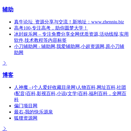
辅助
真牛论坛_资源分享与交流！新地址：www.zhenniu.biz
高考100-专注高考，助你圆梦大学！
冰封娱乐网 – 专注免费分享全网优质资源,活动线报,实用
软件,技术教程等内容标签
小刀辅助网 - 辅助网,我爱辅助网,小超资源网,原小刀辅
助网
博客
人神魔 - (个人爱好收藏目录网)人物百科,网址百科,社团
(配音)百科,影视百科,小说(文学)百科,福利百科，全网百
科
偏门项目网
最右-我的快乐源泉
狐狸资源网