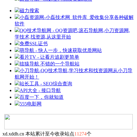
磁力搜索
小磊资源网-小磊技术网_软件库_爱收集分享各种破解
软件
QQ技术导航网 - QQ资源吧,滚石导航网,小刀资源网,
学技术,找资源,从这里开始
免费SSL证书
萌导航 - 快人一步，快速获取优质网站
看片TV - 让看片追剧更简单
炫猿导航 不错的一个导航站
小刀导航-QQ技术导航,学习技术和找资源网从小刀导
航网开始！
站长工具 - SEO综合查询
API大全 - 接口导航
百度一下，你就知道
555电影网
xd.xddh.cn 本站累计至今收录站点
11274
个