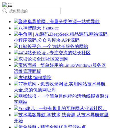
聚收集导航网 - 海量分类资源一站式导航
八神智能天下zntx.cc
牛角网 | Ai源码,DeepSeek,精品源码,网站源码,
小程序源码,公众号模块,APP源码
11站长平台-一个为站长服务的网站
4414站长论坛 - 专注交流的站长社区
东坝论坛全国社区家园网
宝塔面板 - 简单好用的Linux/Windows服务器
运维管理面板
虎绿林 编程学院
77导航网 - 免费收录网址,实用网站技术导航
大全,您的优质网址库
网猴线报 - 一个简单且纯粹的活动线报资源分
享网站
Yoo趣儿 - 一些有趣儿的互联网从业者社区。
技术黑客导航,学技术,找资源,从技术导航这里
开始
聚合导航 - 精选全网优质资源站点