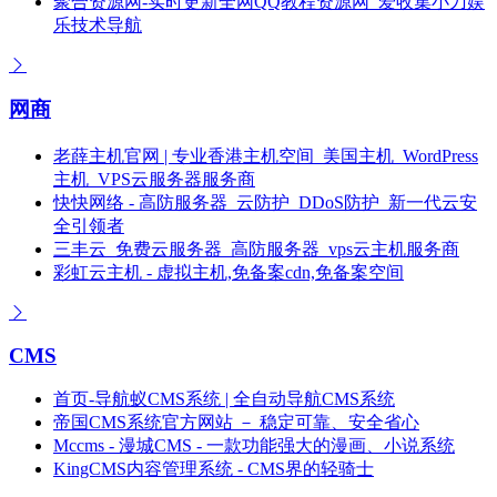
聚合资源网-实时更新全网QQ教程资源网_爱收集小刀娱
乐技术导航
网商
老薛主机官网 | 专业香港主机空间_美国主机_WordPress
主机_VPS云服务器服务商
快快网络 - 高防服务器_云防护_DDoS防护_新一代云安
全引领者
三丰云_免费云服务器_高防服务器_vps云主机服务商
彩虹云主机 - 虚拟主机,免备案cdn,免备案空间
CMS
首页-导航蚁CMS系统 | 全自动导航CMS系统
帝国CMS系统官方网站 － 稳定可靠、安全省心
Mccms - 漫城CMS - 一款功能强大的漫画、小说系统
KingCMS内容管理系统 - CMS界的轻骑士