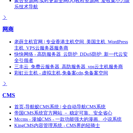
聚合资源网-实时更新全网QQ教程资源网_爱收集小刀娱
乐技术导航
网商
老薛主机官网 | 专业香港主机空间_美国主机_WordPress
主机_VPS云服务器服务商
快快网络 - 高防服务器_云防护_DDoS防护_新一代云安
全引领者
三丰云_免费云服务器_高防服务器_vps云主机服务商
彩虹云主机 - 虚拟主机,免备案cdn,免备案空间
CMS
首页-导航蚁CMS系统 | 全自动导航CMS系统
帝国CMS系统官方网站 － 稳定可靠、安全省心
Mccms - 漫城CMS - 一款功能强大的漫画、小说系统
KingCMS内容管理系统 - CMS界的轻骑士