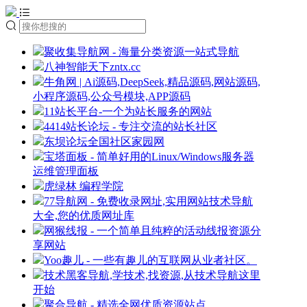
聚收集导航网 - 海量分类资源一站式导航
八神智能天下zntx.cc
牛角网 | Ai源码,DeepSeek,精品源码,网站源码,
小程序源码,公众号模块,APP源码
11站长平台-一个为站长服务的网站
4414站长论坛 - 专注交流的站长社区
东坝论坛全国社区家园网
宝塔面板 - 简单好用的Linux/Windows服务器
运维管理面板
虎绿林 编程学院
77导航网 - 免费收录网址,实用网站技术导航
大全,您的优质网址库
网猴线报 - 一个简单且纯粹的活动线报资源分
享网站
Yoo趣儿 - 一些有趣儿的互联网从业者社区。
技术黑客导航,学技术,找资源,从技术导航这里
开始
聚合导航 - 精选全网优质资源站点