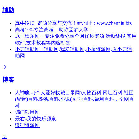
辅助
真牛论坛_资源分享与交流！新地址：www.zhenniu.biz
高考100-专注高考，助你圆梦大学！
冰封娱乐网 – 专注免费分享全网优质资源,活动线报,实用
软件,技术教程等内容标签
小刀辅助网 - 辅助网,我爱辅助网,小超资源网,原小刀辅
助网
博客
人神魔 - (个人爱好收藏目录网)人物百科,网址百科,社团
(配音)百科,影视百科,小说(文学)百科,福利百科，全网百
科
偏门项目网
最右-我的快乐源泉
狐狸资源网