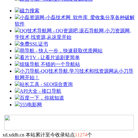
磁力搜索
小磊资源网-小磊技术网_软件库_爱收集分享各种破解
软件
QQ技术导航网 - QQ资源吧,滚石导航网,小刀资源网,
学技术,找资源,从这里开始
免费SSL证书
萌导航 - 快人一步，快速获取优质网站
看片TV - 让看片追剧更简单
炫猿导航 不错的一个导航站
小刀导航-QQ技术导航,学习技术和找资源网从小刀导
航网开始！
站长工具 - SEO综合查询
API大全 - 接口导航
百度一下，你就知道
555电影网
xd.xddh.cn 本站累计至今收录站点
11274
个