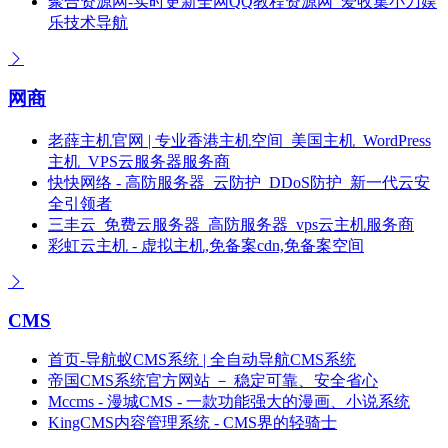
聚合资源网-实时更新全网QQ教程资源网_爱收集小刀娱
乐技术导航
网商
老薛主机官网 | 专业香港主机空间_美国主机_WordPress
主机_VPS云服务器服务商
快快网络 - 高防服务器_云防护_DDoS防护_新一代云安
全引领者
三丰云_免费云服务器_高防服务器_vps云主机服务商
彩虹云主机 - 虚拟主机,免备案cdn,免备案空间
CMS
首页-导航蚁CMS系统 | 全自动导航CMS系统
帝国CMS系统官方网站 － 稳定可靠、安全省心
Mccms - 漫城CMS - 一款功能强大的漫画、小说系统
KingCMS内容管理系统 - CMS界的轻骑士