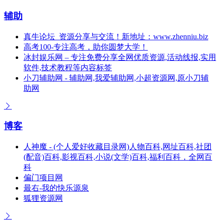
辅助
真牛论坛_资源分享与交流！新地址：www.zhenniu.biz
高考100-专注高考，助你圆梦大学！
冰封娱乐网 – 专注免费分享全网优质资源,活动线报,实用
软件,技术教程等内容标签
小刀辅助网 - 辅助网,我爱辅助网,小超资源网,原小刀辅
助网
博客
人神魔 - (个人爱好收藏目录网)人物百科,网址百科,社团
(配音)百科,影视百科,小说(文学)百科,福利百科，全网百
科
偏门项目网
最右-我的快乐源泉
狐狸资源网