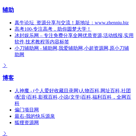
辅助
真牛论坛_资源分享与交流！新地址：www.zhenniu.biz
高考100-专注高考，助你圆梦大学！
冰封娱乐网 – 专注免费分享全网优质资源,活动线报,实用
软件,技术教程等内容标签
小刀辅助网 - 辅助网,我爱辅助网,小超资源网,原小刀辅
助网
博客
人神魔 - (个人爱好收藏目录网)人物百科,网址百科,社团
(配音)百科,影视百科,小说(文学)百科,福利百科，全网百
科
偏门项目网
最右-我的快乐源泉
狐狸资源网