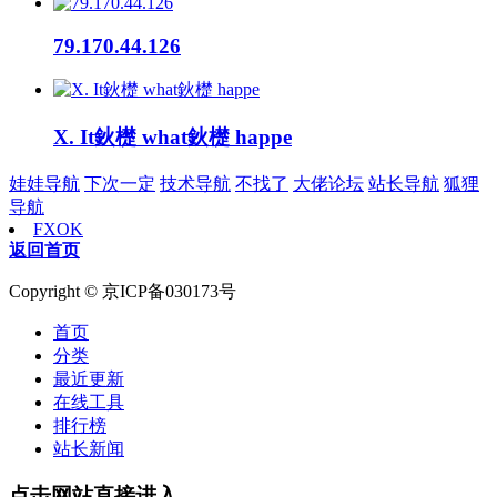
79.170.44.126
X. It鈥檚 what鈥檚 happe
娃娃导航
下次一定
技术导航
不找了
大佬论坛
站长导航
狐狸
导航
FXOK
返回首页
Copyright © 京ICP备030173号
首页
分类
最近更新
在线工具
排行榜
站长新闻
点击网站直接进入