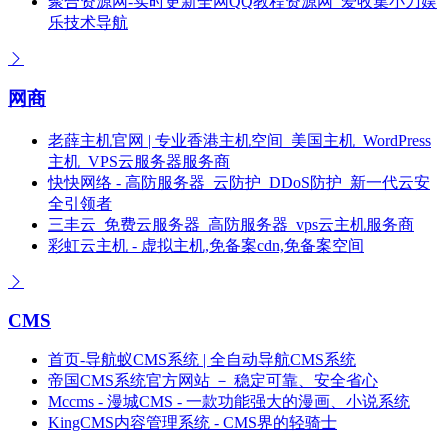
聚合资源网-实时更新全网QQ教程资源网_爱收集小刀娱
乐技术导航
网商
老薛主机官网 | 专业香港主机空间_美国主机_WordPress
主机_VPS云服务器服务商
快快网络 - 高防服务器_云防护_DDoS防护_新一代云安
全引领者
三丰云_免费云服务器_高防服务器_vps云主机服务商
彩虹云主机 - 虚拟主机,免备案cdn,免备案空间
CMS
首页-导航蚁CMS系统 | 全自动导航CMS系统
帝国CMS系统官方网站 － 稳定可靠、安全省心
Mccms - 漫城CMS - 一款功能强大的漫画、小说系统
KingCMS内容管理系统 - CMS界的轻骑士