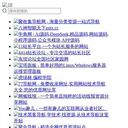
聚收集导航网 - 海量分类资源一站式导航
八神智能天下zntx.cc
牛角网 | Ai源码,DeepSeek,精品源码,网站源码,
小程序源码,公众号模块,APP源码
11站长平台-一个为站长服务的网站
4414站长论坛 - 专注交流的站长社区
东坝论坛全国社区家园网
宝塔面板 - 简单好用的Linux/Windows服务器
运维管理面板
虎绿林 编程学院
77导航网 - 免费收录网址,实用网站技术导航
大全,您的优质网址库
网猴线报 - 一个简单且纯粹的活动线报资源分
享网站
Yoo趣儿 - 一些有趣儿的互联网从业者社区。
技术黑客导航,学技术,找资源,从技术导航这里
开始
聚合导航 - 精选全网优质资源站点