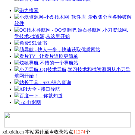
磁力搜索
小磊资源网-小磊技术网_软件库_爱收集分享各种破解
软件
QQ技术导航网 - QQ资源吧,滚石导航网,小刀资源网,
学技术,找资源,从这里开始
免费SSL证书
萌导航 - 快人一步，快速获取优质网站
看片TV - 让看片追剧更简单
炫猿导航 不错的一个导航站
小刀导航-QQ技术导航,学习技术和找资源网从小刀导
航网开始！
站长工具 - SEO综合查询
API大全 - 接口导航
百度一下，你就知道
555电影网
xd.xddh.cn 本站累计至今收录站点
11274
个