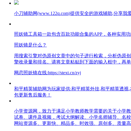
小刀辅助网(www.122q.com)提供安全的游戏辅助,
照妖镜工具箱一款包含百款功能合集的APP，各种实用
照妖镜是什么？
用搜索引擎对伪原创文章中的句子进行检索，分析伪原创
擎收录量和排名。请将文章粘贴到下面的输入框中，再单
网恋照妖镜在线:https://stext.cn/zyj
和平精英辅助网为玩家提供:和平精英外挂,和平精英透视,本
包更新售后服务！
小学资源网，致力于满足小学教师教学需要的关于小学教
试卷、课件及视频，考试大纲解读、小学名师辅导、名校
网站资源多、更新快、精品多、时效强、原创多、质量高