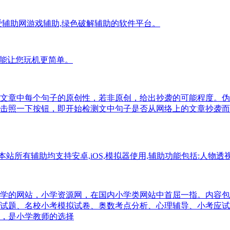
分享我爱辅助网游戏辅助,绿色破解辅助的软件平台。
功能让您玩机更简单。
文章中每个句子的原创性，若非原创，给出抄袭的可能程度。伪
击照一下按钮，即开始检测文中句子是否从网络上的文章抄袭而
站所有辅助均支持安卓,iOS,模拟器使用,辅助功能包括:人物透
学的网站，小学资源网，在国内小学类网站中首屈一指。内容包括
试题、名校小考模拟试卷、奥数考点分析、心理辅导、小考应试
，是小学教师的选择