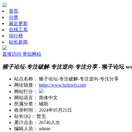
首页
分类
最近更新
在线工具
排行榜
站长新闻
直接访问
类似网站
猴子论坛-专注破解-专注逆向-专注分享
- 猴子论坛 www
站点名称：
猴子论坛-专注破解-专注逆向-专注分享
网址链接：
https://www.hzfzw6.com
网站打分：
网站语言：
简体中文
所属分类：
辅助
收录时间：
2024年05月21日
站长QQ：
暂无
累计点击：
26740人次
编辑人员：
admin