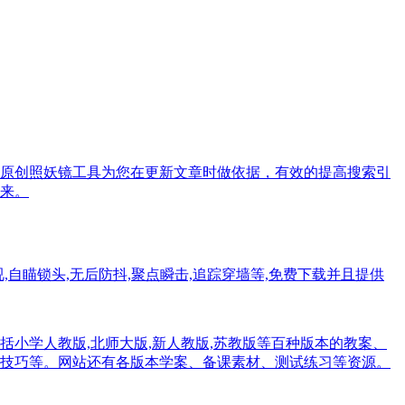
原创照妖镜工具为您在更新文章时做依据，有效的提高搜索引
来。
视,自瞄锁头,无后防抖,聚点瞬击,追踪穿墙等,免费下载并且提供
小学人教版,北师大版,新人教版,苏教版等百种版本的教案、
技巧等。网站还有各版本学案、备课素材、测试练习等资源。