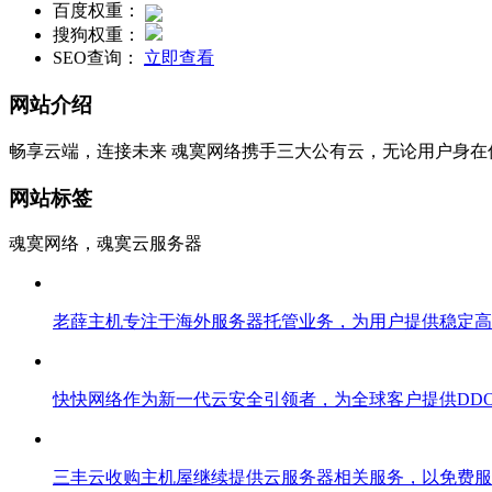
百度权重：
搜狗权重：
SEO查询：
立即查看
网站介绍
畅享云端，连接未来 魂寞网络携手三大公有云，无论用户身在
网站标签
魂寞网络，魂寞云服务器
老薛主机专注于海外服务器托管业务，为用户提供稳定高速
快快网络作为新一代云安全引领者，为全球客户提供DDO
三丰云收购主机屋继续提供云服务器相关服务，以免费服