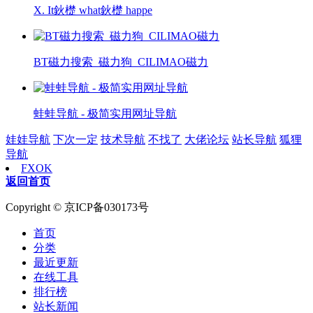
X. It鈥檚 what鈥檚 happe
BT磁力搜索_磁力狗_CILIMAO磁力
蛙蛙导航 - 极简实用网址导航
娃娃导航
下次一定
技术导航
不找了
大佬论坛
站长导航
狐狸
导航
FXOK
返回首页
Copyright © 京ICP备030173号
首页
分类
最近更新
在线工具
排行榜
站长新闻